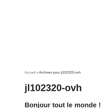
LES ATELIERS
LES SERVICES
MES CRE
Accueil
»
Archives pour jl102320-ovh
jl102320-ovh
Bonjour tout le monde !