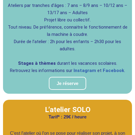
Ateliers par tranches d’âges : 7 ans – 8/9 ans – 10/12 ans –
13/17 ans – Adultes
Projet libre ou collectif.
Tout niveau. De préférence, connaitre le fonctionnement de
la machine à coudre.
Durée de l’atelier : 2h pour les enfants – 2h30 pour les
adultes.
Stages à thèmes
durant les vacances scolaires.
Retrouvez les informations sur
Instagram
et
Facebook
.
Je réserve
L’atelier SOLO
Tarif* : 29€ / heure
C’est l’atelier où l’on se pose pour réaliser son projet, à son